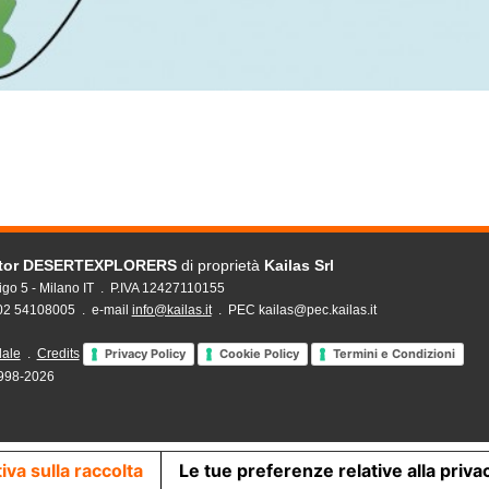
ator DESERTEXPLORERS
di proprietà
Kailas Srl
igo 5 - Milano IT . P.IVA 12427110155
 02 54108005 . e-mail
info@kailas.it
. PEC kailas@pec.kailas.it
dale
.
Credits
Privacy Policy
Cookie Policy
Termini e Condizioni
1998-2026
iva sulla raccolta
Le tue preferenze relative alla priva