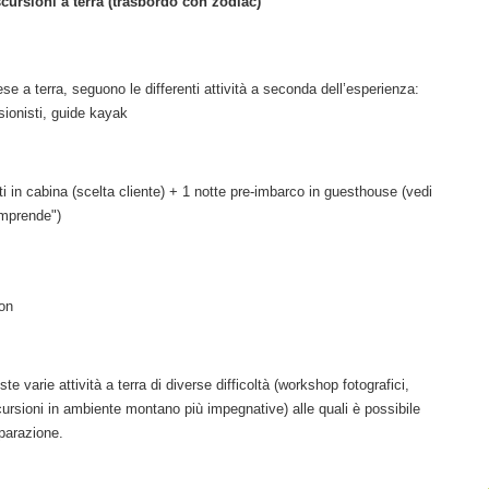
scursioni a terra (trasbordo con zodiac)
ese a terra, seguono le differenti attività a seconda dell’esperienza:
ssionisti, guide kayak
i in cabina (scelta cliente) + 1 notte pre-imbarco in guesthouse (vedi
omprende")
on
e varie attività a terra di diverse difficoltà (workshop fotografici,
scursioni in ambiente montano più impegnative) alle quali è possibile
parazione.