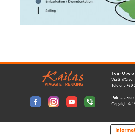
Tour Oper
Via S. d'Orsen
Telefono +39
Politica azien
Copyright © 
Informat