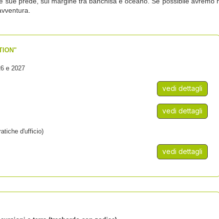
le sue prede, sul margine tra banchisa e oceano. Se possibile avremo m
avventura.
TION"
26 e 2027
vedi dettagli
vedi dettagli
atiche d'ufficio)
vedi dettagli