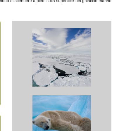
odo di scendere a piedi sulla superficie del ghiaccio marino