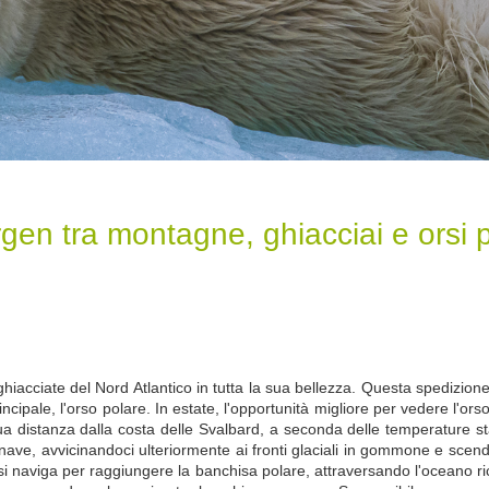
en tra montagne, ghiacciai e orsi p
acciate del Nord Atlantico in tutta la sua bellezza. Questa spedizione s
principale, l'orso polare. In estate, l'opportunità migliore per vedere 
a distanza dalla costa delle Svalbard, a seconda delle temperature stag
a nave, avvicinandoci ulteriormente ai fronti glaciali in gommone e sce
o si naviga per raggiungere la banchisa polare, attraversando l'oceano ri