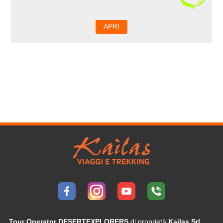
APRI
Tour Operator DESERTEXPLORERS
di proprietà
Kailas Srl