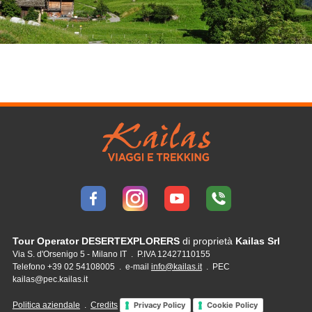
Tour Operator DESERTEXPLORERS
di proprietà
Kailas Srl
Via S. d'Orsenigo 5 - Milano IT . P.IVA 12427110155
Telefono +39 02 54108005 . e-mail
info@kailas.it
. PEC
kailas@pec.kailas.it
Politica aziendale
.
Credits
Privacy Policy
Cookie Policy