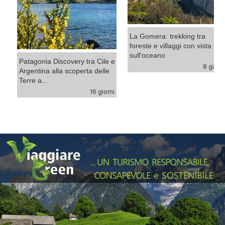
La Gomera: trekking tra
foreste e villaggi con vista
sull'oceano
Patagonia Discovery tra Cile e
ni
8 giorn
Argentina alla scoperta delle
Terre a...
16 giorni