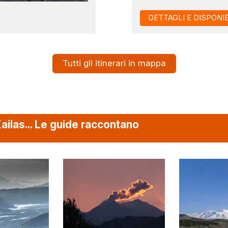
DETTAGLI E DISPONIB
Tutti gli itinerari in mappa
ailas... Le guide raccontano