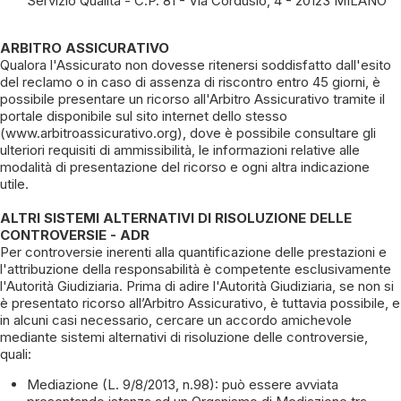
Servizio Qualità - C.P. 81 - Via Cordusio, 4 - 20123 MILANO
ARBITRO ASSICURATIVO
Qualora l'Assicurato non dovesse ritenersi soddisfatto dall'esito
del reclamo o in caso di assenza di riscontro entro 45 giorni, è
possibile presentare un ricorso all'Arbitro Assicurativo tramite il
portale disponibile sul sito internet dello stesso
(www.arbitroassicurativo.org), dove è possibile consultare gli
ulteriori requisiti di ammissibilità, le informazioni relative alle
modalità di presentazione del ricorso e ogni altra indicazione
utile.
ALTRI SISTEMI ALTERNATIVI DI RISOLUZIONE DELLE
CONTROVERSIE - ADR
Per controversie inerenti alla quantificazione delle prestazioni e
l'attribuzione della responsabilità è competente esclusivamente
l'Autorità Giudiziaria. Prima di adire l'Autorità Giudiziaria, se non si
è presentato ricorso all’Arbitro Assicurativo, è tuttavia possibile, e
in alcuni casi necessario, cercare un accordo amichevole
mediante sistemi alternativi di risoluzione delle controversie,
quali:
Mediazione (L. 9/8/2013, n.98): può essere avviata