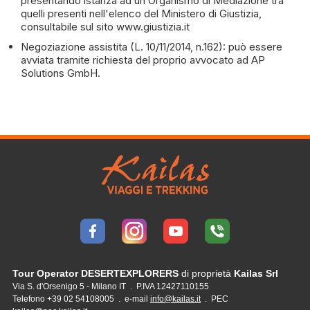
presentando istanza ad un Organismo di Mediazione tra
quelli presenti nell'elenco del Ministero di Giustizia,
consultabile sul sito www.giustizia.it
Negoziazione assistita (L. 10/11/2014, n.162): può essere
avviata tramite richiesta del proprio avvocato ad AP
Solutions GmbH.
Tour Operator DESERTEXPLORERS
di proprietà
Kailas Srl
Via S. d'Orsenigo 5 - Milano IT . P.IVA 12427110155
Telefono +39 02 54108005 . e-mail
info@kailas.it
. PEC