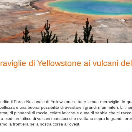
raviglie di Yellowstone ai vulcani del
ndito il Parco Nazionale di Yellowstone e tutte le sue meraviglie. In que
 bellezza e una buona possibilità di avvistare i grandi mammiferi. L'itinera
ettati di pinnacoli di roccia, colate laviche e dune di sabbia che ci rac
iedi un trittico di vulcani maestosi che svettano sopra le grandi forest
mo la frontiera nella nostra corsa all'ovest.