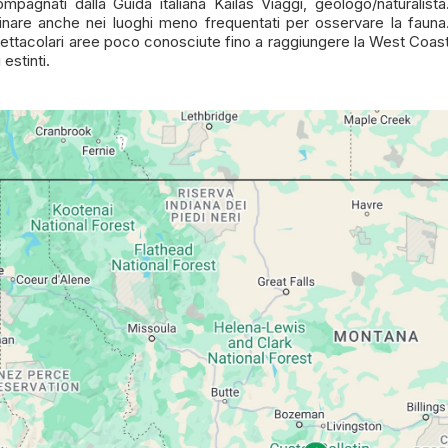
agnati dalla Guida italiana Kailas Viaggi, geologo/naturalista
are anche nei luoghi meno frequentati per osservare la fauna
 spettacolari aree poco conosciute fino a raggiungere la West Coas
estinti.