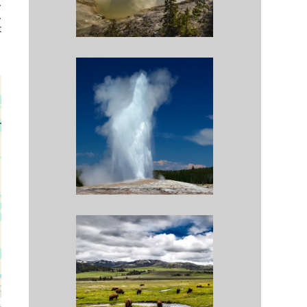
.
.
t