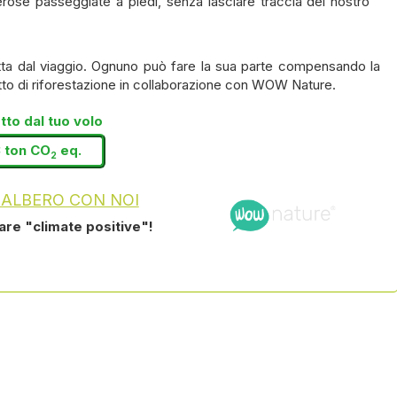
rose passeggiate a piedi, senza lasciare traccia del nostro
ta dal viaggio. Ognuno può fare la sua parte compensando la
tto di riforestazione in collaborazione con WOW Nature.
to dal tuo volo
3 ton CO
eq.
2
 ALBERO CON NOI
tare "climate positive"!