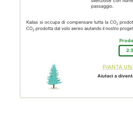
silenziose con nume
passaggio.
Kailas si occupa di compensare tutta la CO
prodot
2
CO
prodotta dal volo aereo aiutando il nostro proge
2
Prodot
2.
PIANTA UN
Aiutaci a diven