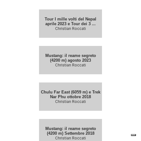
Tour I mille volti del Nepal
aprile 2023 e Tour dei 3 ...
Christian Roccati
Mustang: il reame segreto
(4200 m) agosto 2023
Christian Roccati
Chulu Far East (6059 m) e Trek
Nar Phu ottobre 2018
Christian Roccati
Mustang: il reame segreto
(4200 m) Settembre 2018
Christian Roccati