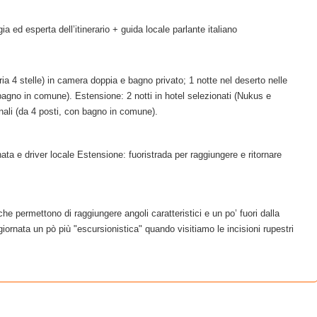
a ed esperta dell’itinerario + guida locale parlante italiano
oria 4 stelle) in camera doppia e bagno privato; 1 notte nel deserto nelle
 bagno in comune). Estensione: 2 notti in hotel selezionati (Nukus e
onali (da 4 posti, con bagno in comune).
ata e driver locale Estensione: fuoristrada per raggiungere e ritornare
che permettono di raggiungere angoli caratteristici e un po’ fuori dalla
iornata un pò più "escursionistica" quando visitiamo le incisioni rupestri