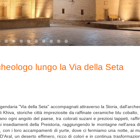
cheologo lungo la Via della Seta
eggendaria "Via della Seta" accompagnati attraverso la Storia, dall'arch
Khiva, storiche città impreziosite da raffinate ceramiche blu cobalto,
gni angolo del paese, tra colorati suzani e preziosi tappeti, raffina
mi insediamenti della Preistoria, raggiungendo le montagne nell'area di
, con i loro accampamenti di yurte, dove ci fermiamo una notte, ai mar
 D'Aral, un deserto effimero, ricco di colori e in continua trasformazi