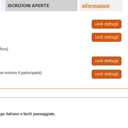
ISCRIZIONI APERTE
informazioni
vedi dettagli
vedi dettagli
ficio)
vedi dettagli
con minimo 6 partecipanti)
vedi dettagli
go italiano e facili passeggiate.