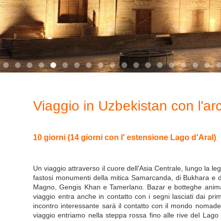
Viaggio in Uzbekistan con l'ar
10 giorni (14 giorni con l' estensione Lago d'Aral)
Un viaggio attraverso il cuore dell'Asia Centrale, lungo la l
fastosi monumenti della mitica Samarcanda, di Bukhara e di 
Magno, Gengis Khan e Tamerlano. Bazar e botteghe animano o
viaggio entra anche in contatto con i segni lasciati dai pri
incontro interessante sarà il contatto con il mondo nomade
viaggio entriamo nella steppa rossa fino alle rive del Lago