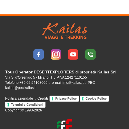
Tour Operator DESERTEXPLORERS
di proprietà
Kailas Srl
Via S. d'Orsenigo 5 - Milano IT . P.IVA 12427110155
Telefono +39 02 54108005 . e-mail
info@kailas.it
. PEC
kailas@pec.kailas.it
Politica aziendale
.
Credits
Privacy Policy
Cookie Policy
Termini e Condizioni
Copyright © 1998-2026