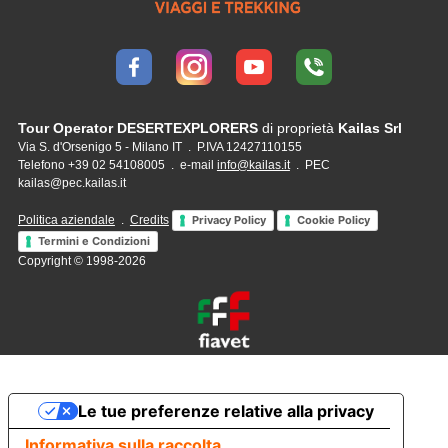
Tour Operator DESERTEXPLORERS
di proprietà
Kailas Srl
Via S. d'Orsenigo 5 - Milano IT . P.IVA 12427110155
Telefono +39 02 54108005 . e-mail
info@kailas.it
. PEC
kailas@pec.kailas.it
Politica aziendale
.
Credits
Privacy Policy
Cookie Policy
Termini e Condizioni
Copyright © 1998-2026
Le tue preferenze relative alla privacy
Informativa sulla raccolta