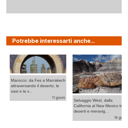
Potrebbe interessarti anche...
 a Marrakech
deserto, le
Oman Sud, avven
11 giorni
Selvaggio West, dalla
dalle spiagge del 
California al New Mexico tra
dune del Rub A...
deserti e meravig...
15 giorni