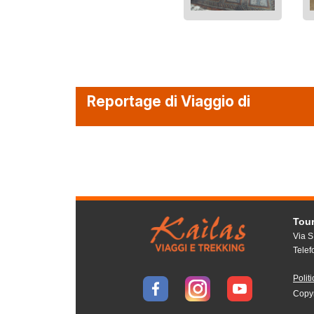
Reportage di Viaggio di
Tou
Via S
Tele
Polit
Copy