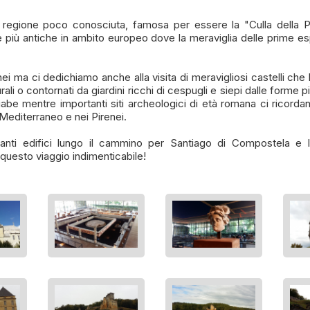
regione poco conosciuta, famosa per essere la "Culla della Prei
e più antiche in ambito europeo dove la meraviglia delle prime espr
ei ma ci dedichiamo anche alla visita di meravigliosi castelli ch
ali o contornati da giardini ricchi di cespugli e siepi dalle forme p
iabe mentre importanti siti archeologici di età romana ci ricordano
Mediterraneo e nei Pirenei.
nti edifici lungo il cammino per Santiago di Compostela e la 
questo viaggio indimenticabile!