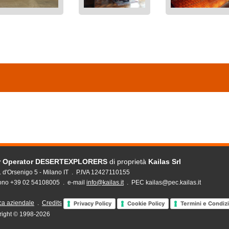
r Operator DESERTEXPLORERS
di proprietà
Kailas Srl
. d'Orsenigo 5 - Milano IT . P.IVA 12427110155
fono +39 02 54108005 . e-mail
info@kailas.it
. PEC kailas@pec.kailas.it
ica aziendale
.
Credits
Privacy Policy
Cookie Policy
Termini e Condiz
right © 1998-2026