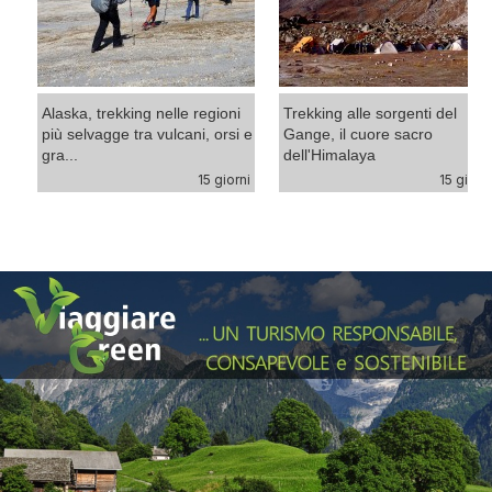
Trekking de
remoti, al
d'alta quo.
rekking nelle regioni
Trekking alle sorgenti del
gge tra vulcani, orsi e
Gange, il cuore sacro
dell'Himalaya
15 giorni
15 giorni