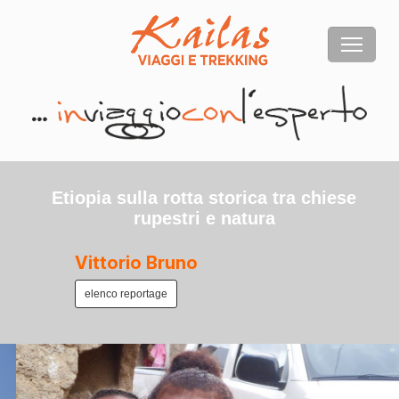
Etiopia sulla rotta storica tra chiese
rupestri e natura
Vittorio Bruno