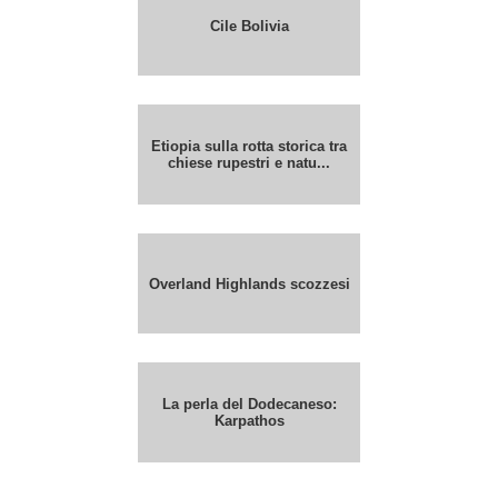
Cile Bolivia
Etiopia sulla rotta storica tra
chiese rupestri e natu...
Overland Highlands scozzesi
La perla del Dodecaneso:
Karpathos