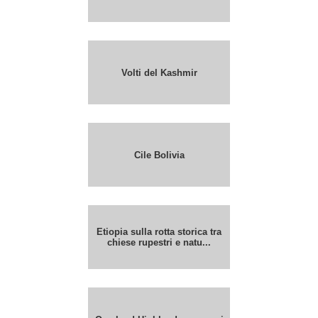
Volti del Kashmir
Cile Bolivia
Etiopia sulla rotta storica tra
chiese rupestri e natu...