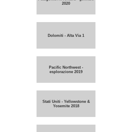
2020
Dolomiti - Alta Via 1
Pacific Northwest -
esplorazione 2019
Stati Uniti - Yellowstone &
Yosemite 2018