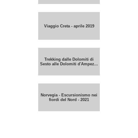
Viaggio Creta - aprile 2019
Trekking dalle Dolomiti di
Sesto alle Dolomiti d'Ampez...
Norvegia - Escursionismo nei
fiordi del Nord - 2021