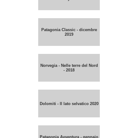
Patagonia Classic - dicembre
2019
Norvegia - Nelle terre del Nord
- 2018
Dolomiti - Il lato selvatico 2020
Patagonia Avventura - gennaio