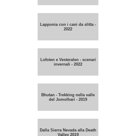
Lapponia con i cani da slitta -
2022
Lofoten e Vesteralen - scenari
invernali - 2022
Bhutan - Trekking nella valle
del Jomolhari - 2019
Dalla Sierra Nevada alla Death
Valley 2019