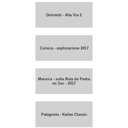
Dolomiti - Alta Via 2
Corsica - esplorazione 2017
Maiorca - sulla Ruta de Pedra
en Sec - 2017
Patagonia - Kailas Classic