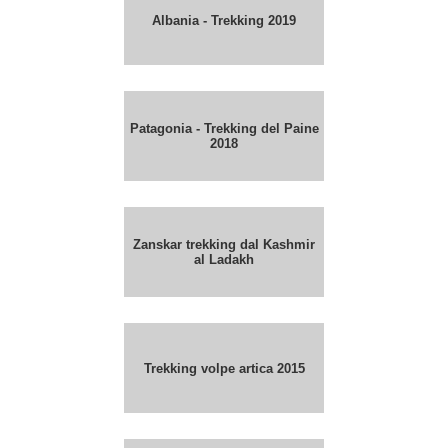
Albania - Trekking 2019
Patagonia - Trekking del Paine
2018
Zanskar trekking dal Kashmir
al Ladakh
Trekking volpe artica 2015