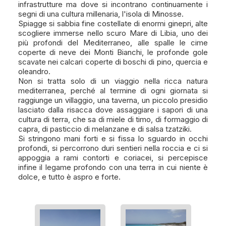
infrastrutture ma dove si incontrano continuamente i
segni di una cultura millenaria, l'isola di Minosse.
Spiagge si sabbia fine costellate di enormi ginepri, alte
scogliere immerse nello scuro Mare di Libia, uno dei
più profondi del Mediterraneo, alle spalle le cime
coperte di neve dei Monti Bianchi, le profonde gole
scavate nei calcari coperte di boschi di pino, quercia e
oleandro.
Non si tratta solo di un viaggio nella ricca natura
mediterranea, perché al termine di ogni giornata si
raggiunge un villaggio, una taverna, un piccolo presidio
lasciato dalla risacca dove assaggiare i sapori di una
cultura di terra, che sa di miele di timo, di formaggio di
capra, di pasticcio di melanzane e di salsa tzatziki.
Si stringono mani forti e si fissa lo sguardo in occhi
profondi, si percorrono duri sentieri nella roccia e ci si
appoggia a rami contorti e coriacei, si percepisce
infine il legame profondo con una terra in cui niente è
dolce, e tutto è aspro e forte.