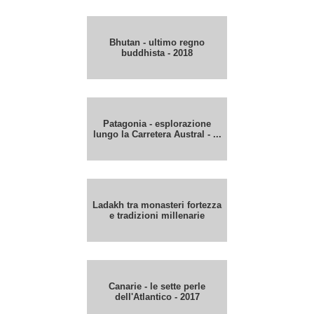
Bhutan - ultimo regno
buddhista - 2018
Patagonia - esplorazione
lungo la Carretera Austral - ...
Ladakh tra monasteri fortezza
e tradizioni millenarie
Canarie - le sette perle
dell'Atlantico - 2017