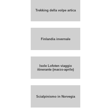
Trekking della volpe artica
Finlandia invernale
Isole Lofoten viaggio
itinerante (marzo-aprile)
Scialpinismo in Norvegia