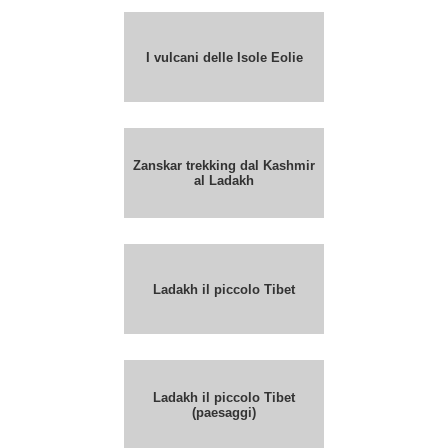
I vulcani delle Isole Eolie
Zanskar trekking dal Kashmir
al Ladakh
Ladakh il piccolo Tibet
Ladakh il piccolo Tibet
(paesaggi)