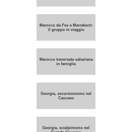
Marocco da Fes a Marrakech:
il gruppo in viaggio
Marocco traversata sahariana
in famiglia
Georgia, escursionismo nel
Caucaso
Georgia, scialpinismo nel