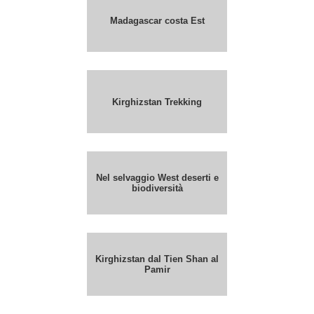
Madagascar costa Est
Kirghizstan Trekking
Nel selvaggio West deserti e
biodiversità
Kirghizstan dal Tien Shan al
Pamir