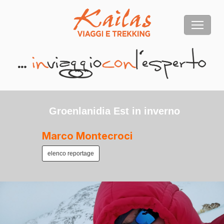
Groenlanidia Est in inverno
Marco Montecroci