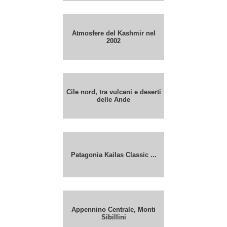
Atmosfere del Kashmir nel
2002
Cile nord, tra vulcani e deserti
delle Ande
Patagonia Kailas Classic ...
Appennino Centrale, Monti
Sibillini