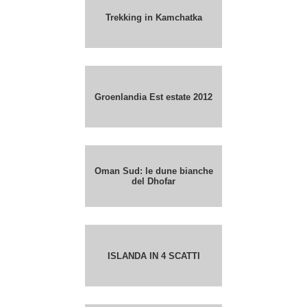
Trekking in Kamchatka
Groenlandia Est estate 2012
Oman Sud: le dune bianche
del Dhofar
ISLANDA IN 4 SCATTI