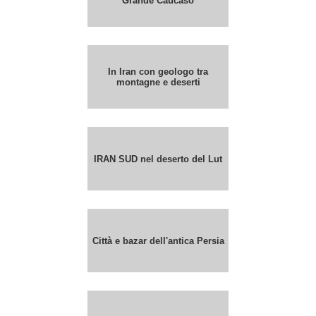
Grande Caucaso
In Iran con geologo tra
montagne e deserti
IRAN SUD nel deserto del Lut
Città e bazar dell'antica Persia