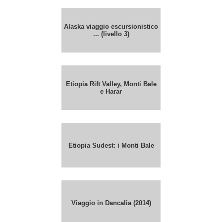
Alaska viaggio escursionistico
... (livello 3)
Etiopia Rift Valley, Monti Bale
e Harar
Etiopia Sudest: i Monti Bale
Viaggio in Dancalia (2014)