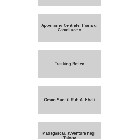
Appennino Centrale, Piana di
Castelluccio
Trekking Retico
Oman Sud: il Rub Al Khali
Madagascar, avventura negli
Tsingy