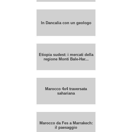
In Dancalia con un geologo
Etiopia sudest: i mercati della
regione Monti Bale-Har...
Marocco 4x4 traversata
sahariana
Marocco da Fes a Marrakech:
il paesaggio