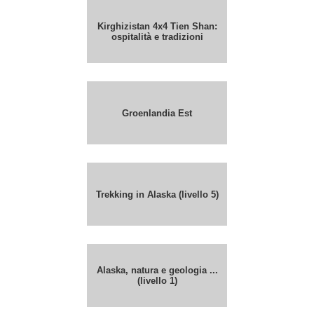
Kirghizistan 4x4 Tien Shan:
ospitalità e tradizioni
Groenlandia Est
Trekking in Alaska (livello 5)
Alaska, natura e geologia ...
(livello 1)