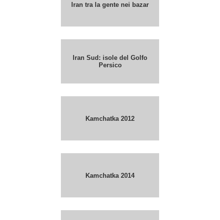
Iran tra la gente nei bazar
Iran Sud: isole del Golfo
Persico
Kamchatka 2012
Kamchatka 2014