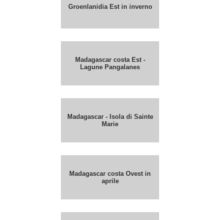
Groenlanidia Est in inverno
Madagascar costa Est -
Lagune Pangalanes
Madagascar - Isola di Sainte
Marie
Madagascar costa Ovest in
aprile