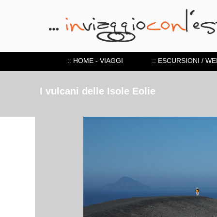
:: HOME - VIAGGI
:: ESCURSIONI / W
I vulcani delle Isole Eolie