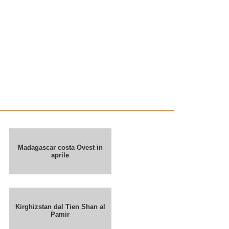
Madagascar costa Ovest in
aprile
Kirghizstan dal Tien Shan al
Pamir