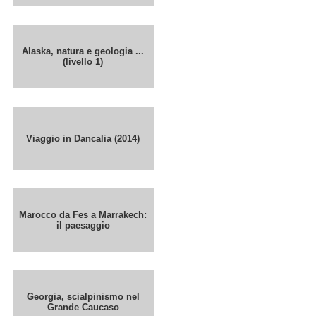
Alaska, natura e geologia ...
(livello 1)
Viaggio in Dancalia (2014)
Marocco da Fes a Marrakech:
il paesaggio
Georgia, scialpinismo nel
Grande Caucaso