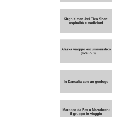
Kirghizistan 4x4 Tien Shan:
ospitalità e tradizioni
Alaska viaggio escursionistico
... (livello 3)
In Dancalia con un geologo
Marocco da Fes a Marrakech:
il gruppo in viaggio