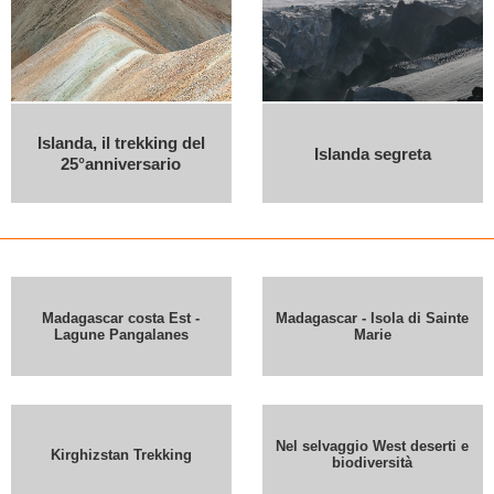
Islanda, il trekking del
Islanda segreta
25°anniversario
Madagascar costa Est -
Madagascar - Isola di Sainte
Lagune Pangalanes
Marie
Nel selvaggio West deserti e
Kirghizstan Trekking
biodiversità