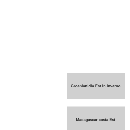
Groenlanidia Est in inverno
Madagascar costa Est