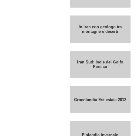
In Iran con geologo tra
montagne e deserti
Iran Sud: isole del Golfo
Persico
Groenlandia Est estate 2012
Finlandia invernale