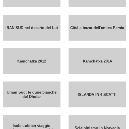
IRAN SUD nel deserto del Lut
Città e bazar dell'antica Persia
Kamchatka 2012
Kamchatka 2014
Oman Sud: le dune bianche
ISLANDA IN 4 SCATTI
del Dhofar
Isole Lofoten viaggio
Scialpinismo in Norvegia