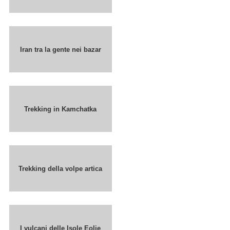
Iran tra la gente nei bazar
Trekking in Kamchatka
Trekking della volpe artica
I vulcani delle Isole Eolie